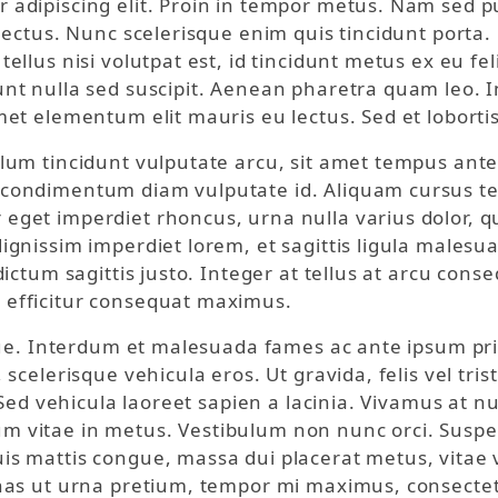
r adipiscing elit. Proin in tempor metus. Nam sed 
 lectus. Nunc scelerisque enim quis tincidunt porta.
tellus nisi volutpat est, id tincidunt metus ex eu fe
dunt nulla sed suscipit. Aenean pharetra quam leo.
met elementum elit mauris eu lectus. Sed et lobortis
ulum tincidunt vulputate arcu, sit amet tempus ant
 condimentum diam vulputate id. Aliquam cursus tem
eget imperdiet rhoncus, urna nulla varius dolor, qui
ignissim imperdiet lorem, et sagittis ligula malesua
 dictum sagittis justo. Integer at tellus at arcu con
 efficitur consequat maximus.
ique. Interdum et malesuada fames ac ante ipsum pri
 scelerisque vehicula eros. Ut gravida, felis vel tri
. Sed vehicula laoreet sapien a lacinia. Vivamus at n
 vitae in metus. Vestibulum non nunc orci. Suspendi
is mattis congue, massa dui placerat metus, vitae vo
enas ut urna pretium, tempor mi maximus, consectetu