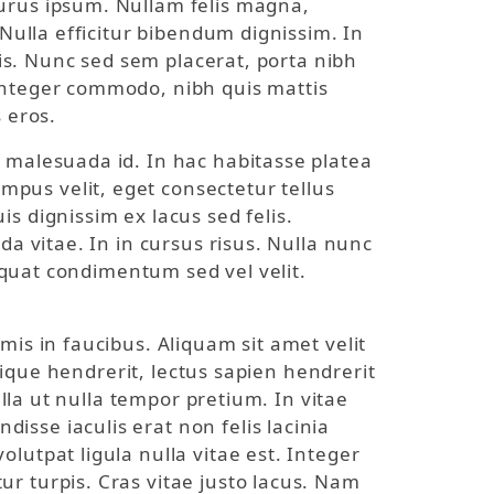
purus ipsum. Nullam felis magna,
 Nulla efficitur bibendum dignissim. In
lis. Nunc sed sem placerat, porta nibh
 Integer commodo, nibh quis mattis
 eros.
e malesuada id. In hac habitasse platea
pus velit, eget consectetur tellus
s dignissim ex lacus sed felis.
da vitae. In in cursus risus. Nulla nunc
sequat condimentum sed vel velit.
mis in faucibus. Aliquam sit amet velit
stique hendrerit, lectus sapien hendrerit
ulla ut nulla tempor pretium. In vitae
sse iaculis erat non felis lacinia
lutpat ligula nulla vitae est. Integer
r turpis. Cras vitae justo lacus. Nam