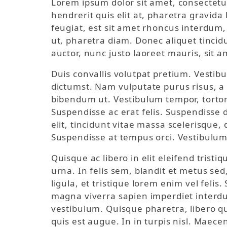
Lorem ipsum dolor sit amet, consectetu
hendrerit quis elit at, pharetra gravida
feugiat, est sit amet rhoncus interdum, 
ut, pharetra diam. Donec aliquet tinci
auctor, nunc justo laoreet mauris, sit a
Duis convallis volutpat pretium. Vestib
dictumst. Nam vulputate purus risus, a
bibendum ut. Vestibulum tempor, tortor 
Suspendisse ac erat felis. Suspendisse d
elit, tincidunt vitae massa scelerisque,
Suspendisse at tempus orci. Vestibulum
Quisque ac libero in elit eleifend trist
urna. In felis sem, blandit et metus sed,
ligula, et tristique lorem enim vel felis
magna viverra sapien imperdiet interdum
vestibulum. Quisque pharetra, libero qu
quis est augue. In in turpis nisl. Maec